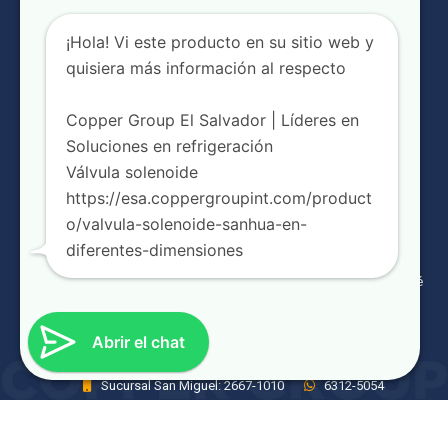
¡Hola! Vi este producto en su sitio web y
quisiera más información al respecto
Copper Group El Salvador | Líderes en
Soluciones en refrigeración
NUESTRAS SUCURSALES
Válvula solenoide
https://esa.coppergroupint.com/product
Urbanización Jardines de la Libertad, Boulevard Merliot Block
o/valvula-solenoide-sanhua-en-
C #5, Santa Tecla
diferentes-dimensiones
Prolongación Alameda Juan Pablo II N° 349, San Salvador
21 Calle Poniente #106, entrada frente a Diparvel de la Av. José
Simeón Cañas, San Miguel
Sucursal Merliot: 2240-1390
Sucursal Juan Pablo II:
Abrir el chat
2246-3700
Sucursal San Miguel: 2667-1010
6312-5054