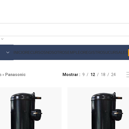
INICIO
RECURSOS
NOSOTROS
EMPLEO
REGISTRO
SUCURSALES
a
»
Panasonic
Mostrar
9
12
18
24
aire acondicionado residencial
aire 
Accesorios para aire acondicionado
Limpi
Aceites
Term