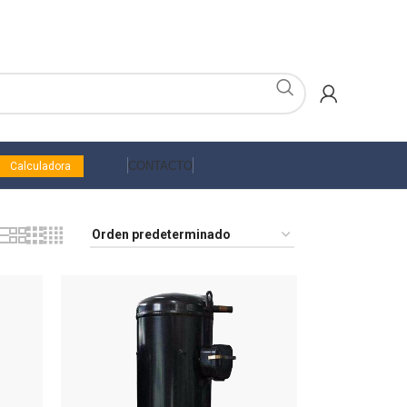
CONTACTO
Calculadora
acondicionado comerciales
Aire acondicionado Industriales
adores y selladores
VRV
ostatos
Antivibradores y bases