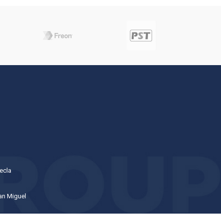
ecla
San Miguel