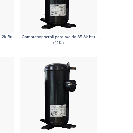
.2k Btu
Compresor scroll para a/c de 35.8k btu
r410a