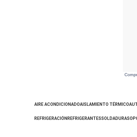
Compre
AIRE ACONDICIONADO
AISLAMIENTO TÉRMICO
AU
REFRIGERACIÓN
REFRIGERANTES
SOLDADURA
SOP