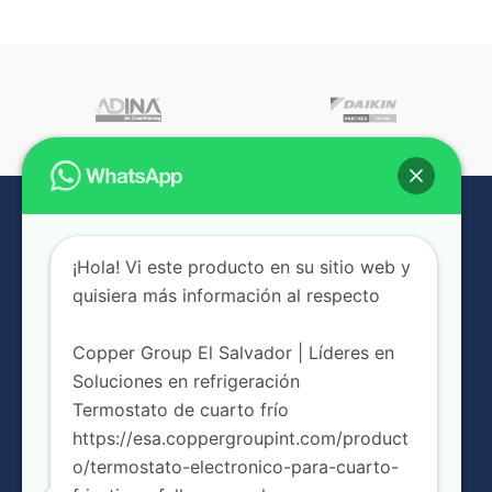
¡Hola! Vi este producto en su sitio web y
quisiera más información al respecto
Copper Group El Salvador | Líderes en
Soluciones en refrigeración
NUESTRAS SUCURSALES
Termostato de cuarto frío
https://esa.coppergroupint.com/product
Urbanización Jardines de la Libertad, Boulevard Merliot Block
o/termostato-electronico-para-cuarto-
C #5, Santa Tecla