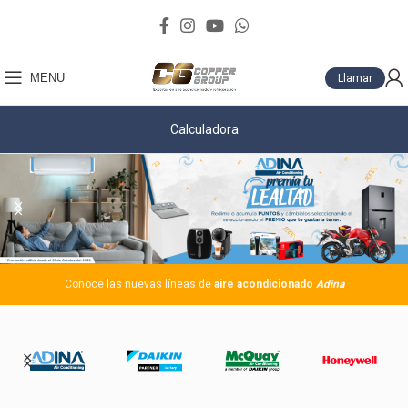
MENU
Llamar
Calculadora
Conoce las nuevas líneas de
aire acondicionado
Adina