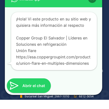
¡Hola! Vi este producto en su sitio web y
quisiera más información al respecto
Copper Group El Salvador | Líderes en
NUESTRAS SUCURSALES
Soluciones en refrigeración
Unión flare
Urbanización Jardines de la Libertad, Boulevard Merliot Block
https://esa.coppergroupint.com/product
C #5, Santa Tecla
o/union-flare-en-multiples-dimensiones
Prolongación Alameda Juan Pablo II N° 349, San Salvador
21 Calle Poniente #106, entrada frente a Diparvel de la Av. José
Simeón Cañas, San Miguel
Sucursal Merliot: 2240-1390
Sucursal Juan Pablo II:
Abrir el chat
2246-3700
Sucursal San Miguel: 2667-1010
6312-5054