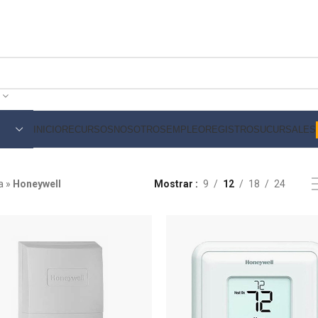
INICIO
RECURSOS
NOSOTROS
EMPLEO
REGISTRO
SUCURSALES
a
»
Honeywell
Mostrar
9
12
18
24
aire acondicionado residencial
aire 
Accesorios para aire acondicionado
Limpi
Aceites
Term