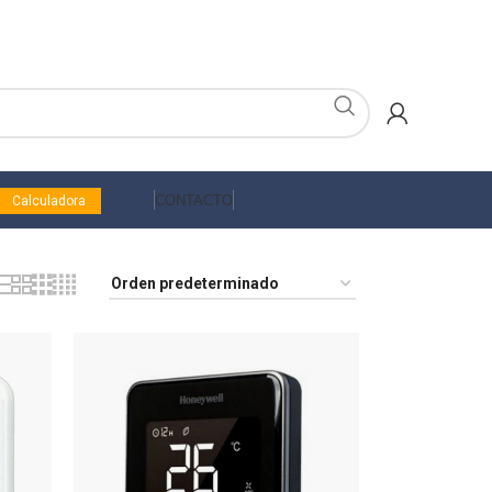
CONTACTO
Calculadora
acondicionado comerciales
Aire acondicionado Industriales
adores y selladores
VRV
ostatos
Antivibradores y bases